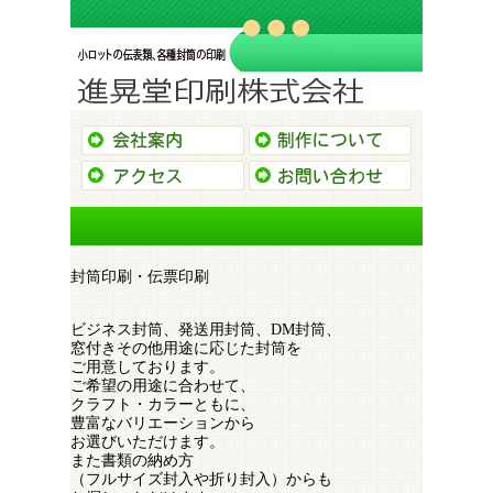
会社案内
制作につい
アクセス
お問い合わ
封筒印刷・伝票印刷
ビジネス封筒、発送用封筒、DM封筒、
窓付きその他用途に応じた封筒を
ご用意しております。
ご希望の用途に合わせて、
クラフト・カラーともに、
豊富なバリエーションから
お選びいただけます。
また書類の納め方
（フルサイズ封入や折り封入）からも