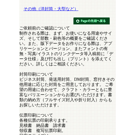
その他（洋封筒・大型など）
ご依頼前のご確認について
制作される際は、まず、お使いになる用途やサイ
ズ、そして部数・刷色等の概要をご確認くださ
い。また、版下データをお作りになる際は、アプ
リケーションとバージョン、またフォントの有
無・写真/イラストのリンクデータ等入稿前に「デ
ータ仕様」及び打ち出し（プリント）を添えてく
ださい。詳しくはご相談ください。
封筒印刷について
ビジネス封筒、発送用封筒、DM封筒、窓付きその
他用途に応じた封筒をご用意しております。 ご希
望の用途に合わせて、クラフト・カラーともに豊
富なバリエーションからお選びいただけます。書
類の納め方（フルサイズ封入や折り封入）からも
お探しいただけます。
伝票印刷について
各種伝票の印刷承ります。
見積書 納品書 請求書
領収書 複写伝票印刷。