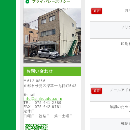
プライバシーポリシー
お
必須
フリ
印刷
お問い合わせ
〒612-0866
京都市伏見区深草十九軒町543
メールアド
必須
E-mail
info@sinkoudo.co.jp
TEL 075-641-2889
FAX 075-642-6781
確認のためも
定休日
日曜日・祝祭日・第一土曜日
郵便